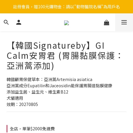
註冊會員，贈100元購物金：請以"動物醫院名稱"為用戶名
註冊會員，贈100元購物金：請以"動物醫院名稱"為用戶名
KRUUSE餵藥器  6+1 優惠中
狗貓導尿管  搭贈ing
【韓國Signatureby】GI
註冊會員，贈100元購物金：請以"動物醫院名稱"為用戶名
Calm安胃君 (胃腸黏膜保護：
亞洲蒿添加)
韓國顧胃保健草本：亞洲蒿Artemisia asiatica
亞洲蒿成分Eupatilin和Jaceosidin能保護胃腸道黏膜健康
添加益生菌、益生元、維生素B12
犬貓適用
效期：20270805
全店，單筆$2000免運費