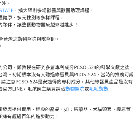
之外，
TATE
，擴大舉辦多場獸醫與獸醫助理課程，
理健康、多元性別等多樣課程，
內夥伴，讓整個動物醫療越來越進步！
務全台灣之動物醫院與獸醫師，
，
公司，鄭教授在研究多篇專利成分PCSO-524的科學文獻之
灣。初期根本沒有人聽過綠唇貝與PCOS-524，當時的推廣
請注意PCSO-524是安適得的專利成分，其他綠唇貝產品是沒有
官方LINE，毛孩飼主購買請洽
動物醫院
或
毛毛動動。
，開發與提供實用、經典的產品，如：餵藥器、犬貓頭套、導尿
SE擁有超過百年的進步動力！