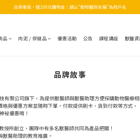
註冊會員，贈100元購物金：請以"動物醫院名稱"為用戶名
註冊會員，贈100元購物金：請以"動物醫院名稱"為用戶名
KRUUSE餵藥器  6+1 優惠中
狗貓導尿管  搭贈ing
商品
肉泥 / 保健品
優惠活動
公告
課程講座
獸醫資
註冊會員，贈100元購物金：請以"動物醫院名稱"為用戶名
品牌故事
科技有限公司旗下，為提供獸醫師與獸醫助理方便採購動物醫療
價格與優惠方案並隨時下單，付款提供刷卡、貨到付款等方式，
的神祕優惠唷！
邦教授所創立，團隊中有多名獸醫師共同為產品把關！
與獸醫助理的教育推廣。