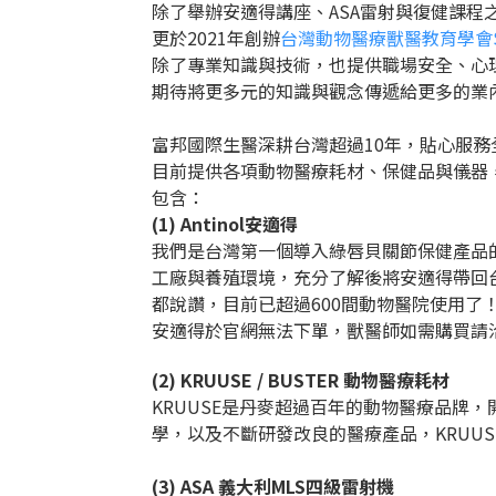
除了舉辦安適得講座、ASA雷射與復健課程
更於2021年創辦
台灣動物醫療獸醫教育學會S
除了專業知識與技術，也提供職場安全、心
期待將更多元的知識與觀念傳遞給更多的業
富邦國際生醫深耕台灣超過10年，貼心服
目前提供各項動物醫療耗材、保健品與儀器
包含：
(1) Antinol安適得
我們是台灣第一個導入綠唇貝關節保健產品的
工廠與養殖環境，充分了解後將安適得帶回台
都說讚，目前已超過600間動物醫院使用了！
安適得於官網無法下單，獸醫師如需購買請洽
(2) KRUUSE / BUSTER 動物醫療耗材
KRUUSE是丹麥超過百年的動物醫療品牌
學，以及不斷研發改良的醫療產品，KRUU
(3) ASA 義大利MLS四級雷射機