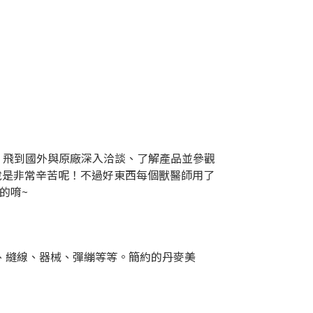
後，飛到國外與原廠深入洽談、了解產品並參觀
可說是非常辛苦呢！不過好東西每個獸醫師用了
的唷~
管、縫線、器械、彈繃等等。簡約的丹麥美