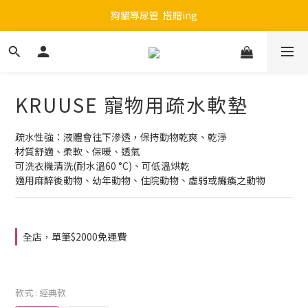
註冊會員，贈100元購物金：請以"動物醫院名稱"為用戶名
狗貓導尿管  搭贈ing
註冊會員，贈100元購物金：請以"動物醫院名稱"為用戶名
KRUUSE 寵物用疏水軟墊
疏水性強：液體會往下滲透，保持動物乾爽、乾淨
材質舒適、柔軟、保暖、透氣
可洗衣機清洗(耐水溫60 °C)、可低溫烘乾
適用麻醉後動物、幼年動物、住院動物、虛弱或癱瘓之動物
全店，單筆$2000免運費
款式
: 經典款