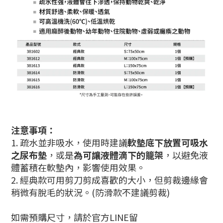
注意事項：
1. 疏水並非吸水，使用時建議
軟墊底下放置可吸水
之尿布墊
，或是
為可讓液體滴下的籠架
，以避免液
體蓄積在軟墊內，影響使用效果。
2.
經典款可用剪刀剪成喜歡的大小，但剪裁邊緣會
稍微有脫毛的狀況。(防滑款不建議剪裁)
如需預購尺寸，
請於官方LINE留