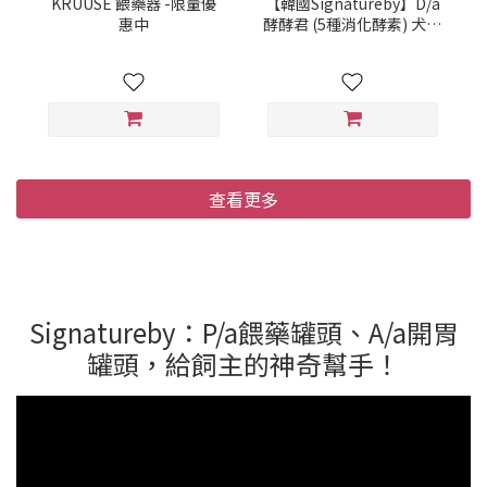
KRUUSE 餵藥器 -限量優
【韓國Signatureby】D/a
惠中
酵酵君 (5種消化酵素) 犬貓
用
查看更多
Signatureby：P/a餵藥罐頭、A/a開胃
罐頭，給飼主的神奇幫手！