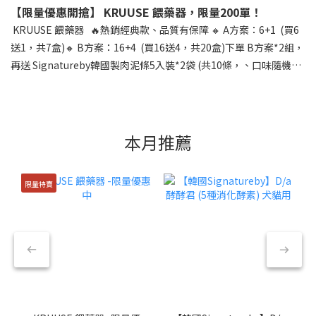
【限量優惠開搶】 KRUUSE 餵藥器，限量200單！
KRUUSE 餵藥器 🔥熱銷經典款、品質有保障 🔸 A方案：6+1 (買6
送1，共7盒)🔸 B方案：16+4 (買16送4，共20盒)下單 B方案*2組，
再送 Signatureby韓國製肉泥條5入裝*2袋 (共10條，、口味隨機、
限量/送完為止) ⚠️限量200單 .歡迎動物醫院、寵物用品店訂購：▪️
軟頭、硬頭可混搭，請主動告知盒數 (10支/盒)▪️ 商品效期：2027
年12月▪️ 優惠方案數量有限，售完為止.富邦國際生醫 - KRUUSE 伴
侶動物系列產品在台灣的唯一總代理 - 電話：04-2258-6668官方
本月推薦
LINE：https://lin.ee/xt3MWSt客服時間：平日9:00-17:30- AHOSS
官網僅供動物醫院註冊帳號與下單，每醫院一個帳號 寵物用品店歡
限量特賣
迎透過LINE或電話聯絡。