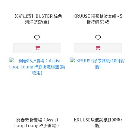
【6折出清】BUSTER 綠色
KRUUSE 精密輸液套組 - 5
海洋頭套(盒)
折特價 $345
開春85折賣場：Assisi
KRUUSE尿液試紙(100條/
Loop Lounge®脈衝電磁
瓶)
墊(動物用)