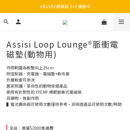
註冊會員，贈100元購物金：請以"動物醫院名稱"為用戶名
KRUUSE餵藥器  6+1 優惠中
狗貓導尿管  搭贈ing
註冊會員，贈100元購物金：請以"動物醫院名稱"為用戶名
Assisi Loop Lounge®脈衝電
磁墊(動物用)
作用範圍為軟墊向上25cm
附控制器、充電器、電磁墊+軟布套
外層軟套可拆洗
居家照護，革命性的動物保健產品
使用有針對性的 tPEMF 標靶脈衝式電磁場
非藥物、無副作用
▌電池壽命與可使用次數僅供參考，非保證產品可使用次數/時間
全店，單筆$2000免運費