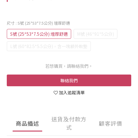
尺寸
: S號 (25*53*7.5公分) 增厚舒適
S號 (25*53*7.5公分) 增厚舒適
M號 (46*91*5公分)
L號 (60*82.5*5.5公分)，含一塊額外軟墊
若想購買，請聯絡我們。
聯絡我們
加入追蹤清單
送貨及付款方
商品描述
顧客評價
式