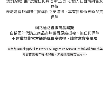
澳洲原廠"
無"
授權任何其他單位/公司/個人在台灣銷售安
適得
僅透過富邦國際生醫購買之安適得，
享有售後服務與品質
保障
網路通路
盜版商品猖獗
自稱國外代購之商品亦無獲得原廠授權、無任何保障
不建議於非官方通路購買安適得，請留意食安風險
-
©富邦國際生醫科技有限公司 All rights reserved. 本網站所有圖片與
內容皆受著作權法保護，未經授權請勿使用。
-