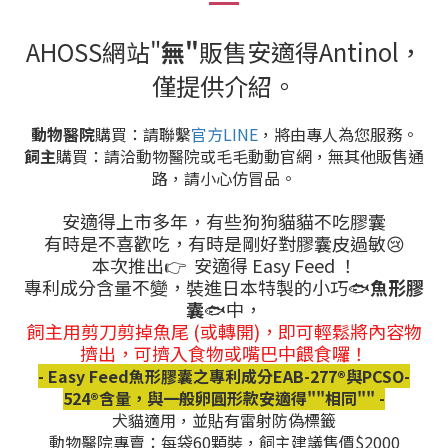
AHOSS網站"
無"
販售安適得Antinol，
僅提供介紹。
動物醫院
購買：請聯繫
官方LINE
，將由專人為您服務。
飼主
購買：請洽動物醫院或毛毛動動官網，無其他販售通
路，請小心仿冒品。
安適得上市多年，
有些狗狗貓貓不吃膠囊
有時是不喜歡吃，有時是剛好對膠囊皮過敏😢
本次推出👉️ 安適得 Easy Feed ！
專利成分含量不變，裝進日本特製的小巧🐟️
魚形膠
囊
🐟️中，
飼主用剪刀剪掉魚尾 (或轉開)，即可輕鬆將內容物
擠出，可擠入食物或嘴巴中餵食囉！
- Easy Feed魚形膠囊之專利成分EAB-277®與PCSO-
524®含量，與一般卵圓形款安適得""相同"" -
犬貓適用，並貼有雷射防偽標籤
動物醫院專賣：每袋60顆裝，飼主建議售價$2000