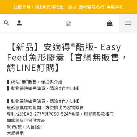
註冊會員，贈100元購物金：請以"動物醫院名稱"為用戶名
註冊會員，贈100元購物金：請以"動物醫院名稱"為用戶名
KRUUSE餵藥器  6+1 優惠中
狗貓導尿管  搭贈ing
【新品】安適得®酷版- Easy
註冊會員，贈100元購物金：請以"動物醫院名稱"為用戶名
Feed魚形膠囊【官網無販售，
請LINE訂購】
▌網站"無"販售，僅提供介紹
▌動物醫院如需購買，請洽 #官方LINE
▌動物醫院如需購買，請洽 #官方LINE
魚形膠囊尾端剪開，方便擠出內容物餵食
專利成分EAB-277®與PCSO-524®含量，與卵圓形款相同
關節與皮毛保健食品
60顆/袋，內含鋁片
犬貓適用