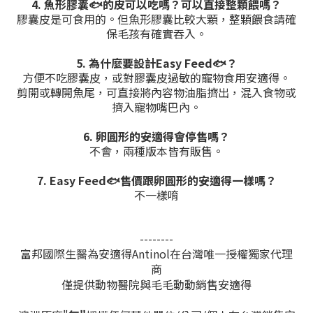
4. 魚形膠囊🐟️的皮可以吃嗎？可以直接整顆餵嗎？
膠囊皮是可食用的。
但魚形膠囊比較大顆，整顆餵食請確
保毛孩有確實吞入。
5. 為什麼要設計Easy Feed🐟️？
方便不吃膠囊皮，或對膠囊皮過敏的寵物食用安適得。
剪開或轉開魚尾，可直接將內容物油脂擠出，混入食物或
擠入寵物嘴巴內。
6. 卵圓形的安適得會停售嗎？
不會，兩種版本皆有販售。
7. Easy Feed🐟️售價跟卵圓形的安適得一樣嗎？
不一樣唷
--------
富邦國際生醫為安適得Antinol在台灣唯一授權獨家代理
商
僅提供動物醫院與毛毛動動銷售安適得